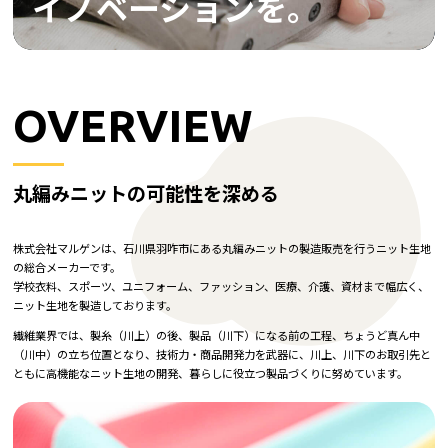
イノベーションを。
イノベーションを。
イノベーションを。
イノベーションを。
社外ホットライン
採用
OVERVIEW
働く環境
先輩たちの仕事
丸編みニットの可能性を深める
福利厚生・制度
数字で見るマルゲン
株式会社マルゲンは、石川県羽咋市にある丸編みニットの製造販売を行うニット生地
の総合メーカーです。
募集要項
学校衣料、スポーツ、ユニフォーム、ファッション、医療、介護、資材まで幅広く、
ニット生地を製造しております。
インターンシップ
繊維業界では、製糸（川上）の後、製品（川下）になる前の工程、ちょうど真ん中
（川中）の立ち位置となり、技術力・商品開発力を武器に、川上、川下のお取引先と
お問い合わせ
ともに高機能なニット生地の開発、暮らしに役立つ製品づくりに努めています。