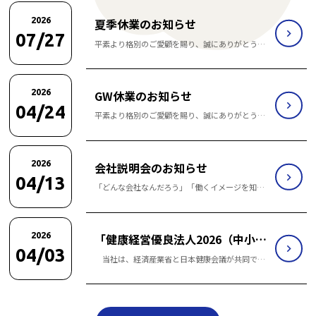
2026
夏季休業のお知らせ
07/27
平素より格別のご愛顧を賜り、誠にありがとうございます。誠に勝手ながら、下記の期間を休業とさせていただきます。 ● 休業期間：2026年8月9日(日)～8月16日(日) 休業期間中にいただいたお問い合わせにつきましては、営業再開後、順次対応させていただきます。 何卒ご理解賜りますようお願い申し上げます。...
2026
GW休業のお知らせ
04/24
平素より格別のご愛顧を賜り、誠にありがとうございます。誠に勝手ながら、下記の期間を休業とさせていただきます。 ● 休業期間：2026年5月2日(土)～5月6日(水) 休業期間中にいただいたお問い合わせにつきましては、営業再開後、順次対応させていただきます。 何卒ご理解賜りますようお願い申し上げます。 ...
2026
会社説明会のお知らせ
04/13
「どんな会社なんだろう」「働くイメージを知りたい」そんな学生のみなさんに向けて、会社説明会を開催します。•日時：４月２２日（水）午前の部・午後の部 ５月１３日（水）午前の部・午後の部•場所：石川県羽咋市寺家町ワ98番地8•内容：会社紹介、仕事の流れを紹介、質問タイム少しでも興味があれば、ぜひ気軽に参加してみてください。みなさんにお会いできることを楽しみにしています。 ...
2026
「健康経営優良法人2026（中小規模法人部門）」に認定
04/03
当社は、経済産業省と日本健康会議が共同で推進する「健康経営優良法人認定制度」において、「健康経営優良法人2026（中小規模法人部門）」に認定されました。健康経営優良法人認定制度は、従業員の健康づくりを経営課題として捉え、健康の保持・増進に積極的に取り組む企業を評価・顕彰する制度です。今後とも従業員の健康増進と働きやすい環境づくりに積極的に取り組んでまいります。 ...