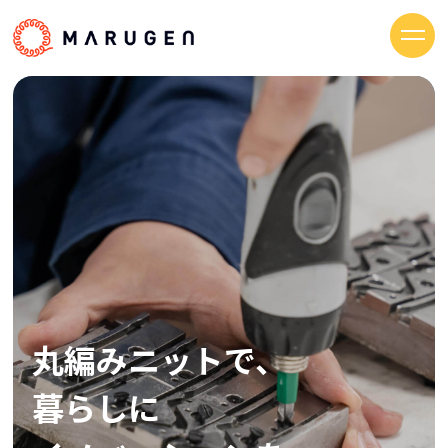
トップ
製品・製造について
技術紹介
会社情報
社長メッセージ
会社概要
丸編みニットで、
丸編みニットで、
丸編みニットで、
丸編みニットで、
株式会社マルゲン SDGs宣言
暮らしに
暮らしに
暮らしに
暮らしに
健康経営
事業継続力強化計画