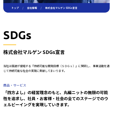
社外ホットライン
トップ
会社情報
株式会社マルゲン SDGs宣言
採用
働く環境
SDGs
先輩たちの仕事
福利厚生・制度
株式会社マルゲン SDGs宣言
数字で見るマルゲン
当社は国連が提唱する『持続可能な開発目標（ＳＤＧｓ）』に賛同し、 事業活動を通
募集要項
じて持続可能な社会の実現に貢献してまいります。
インターンシップ
商品・サービス
お問い合わせ
「四方よし」の経営理念のもと、丸編ニットの無限の可能
性を追求し、
社員・お客様・社会の全てのステージでのウ
ェルビーイングを実現していきます。