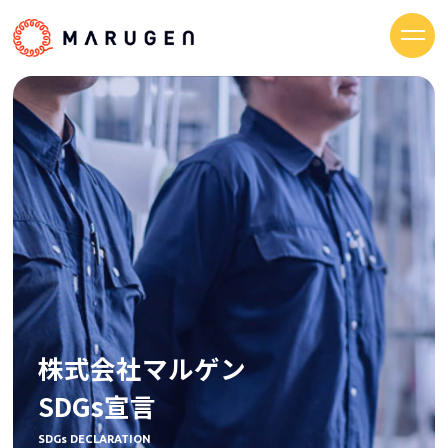
トップ
製品・製造について
技術紹介
会社情報
社長メッセージ
会社概要
株式会社マルゲン
株式会社マルゲン SDGs宣言
SDGs宣言
健康経営
事業継続力強化計画
SDGs DECLARATION