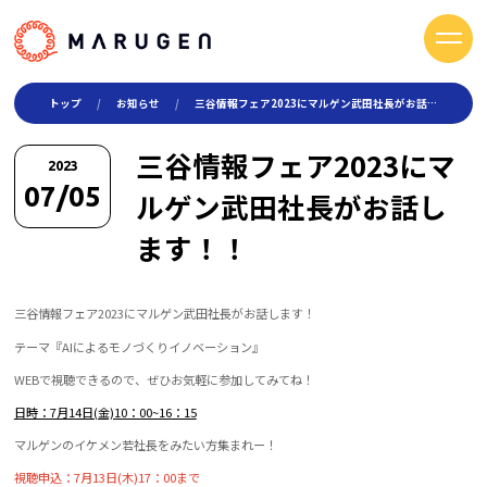
トップ
トップ
お知らせ
三谷情報フェア2023にマルゲン武田社長がお話します！！
製品・製造について
三谷情報フェア2023にマ
2023
07/05
ルゲン武田社長がお話し
技術紹介
ます！！
会社情報
社長メッセージ
三谷情報フェア2023にマルゲン武田社長がお話します！
会社概要
テーマ『AIによるモノづくりイノベーション』
WEBで視聴できるので、ぜひお気軽に参加してみてね！
株式会社マルゲン SDGs宣言
日時：7月14日(金)10：00~16：15
健康経営
マルゲンのイケメン若社長をみたい方集まれー！
事業継続力強化計画
視聴申込：7月13日(木)17：00まで