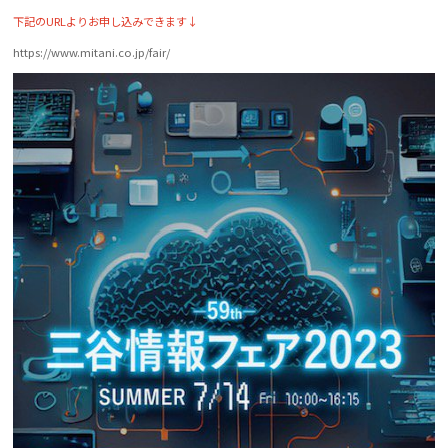
下記のURLよりお申し込みできます↓
社外ホットライン
https://www.mitani.co.jp/fair/
採用
働く環境
先輩たちの仕事
福利厚生・制度
数字で見るマルゲン
募集要項
インターンシップ
お問い合わせ